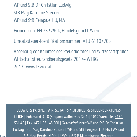
WP und StB Dr Christian Ludwig
StB Mag Karoline Steurer
WP und StB Fengxue HU, MA
Firmenbuch: FN 253290k, Handelsgericht Wien
Umsatzsteuer-Identifikationsnummer: ATU 61107705
Angehörig der Kammer der Steuerberater und Wirtschaftsprüfer
Wirtschaftstreuhandberufsgesetz 2017– WTBG
2017:
www.ksw.or.at
LUDWIG & PARTNER WIRTSCHAFTSPRÜFUNGS- & STEUERBERATUNGS
GMBH | Kohlmarkt 8-10 (Eingang Wallnerstraße 1) | 1010 Wien | Tel
+43 1
531 45
| Fax
+43 1 531 45 500
|
Geschäftsführer: WP und StB Dr Christian
Ludwig | StB Mag Karoline Steurer | WP und StB Fengxue HU, MA | WP und
StB Mag Bernhard Riedl | WP und StB Mag Johanna Eleonore
Diese Website benutzt Cookies. Durch die Nutzung unserer Website stimmen